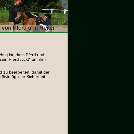
 von Pferd und Reiter
htig ist, dass Pferd und
ein Pferd „tickt“ um ihm
 zu bearbeiten, damit der
rößtmögliche Sicherheit